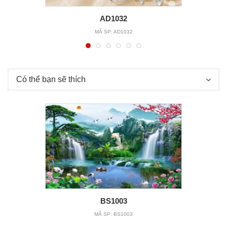
AD1032
MÃ SP:
AD1032
Có thể bạn sẽ thích
BS1003
MÃ SP:
BS1003