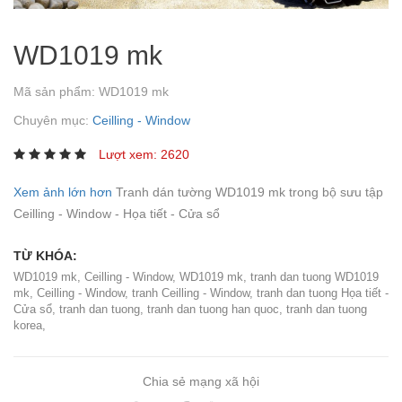
WD1019 mk
Mã sản phẩm:
WD1019 mk
Chuyên mục:
Ceilling - Window
Lượt xem: 2620
Xem ảnh lớn hơn
Tranh dán tường WD1019 mk trong bộ sưu tập
Ceilling - Window - Họa tiết - Cửa sổ
TỪ KHÓA:
WD1019 mk
,
Ceilling - Window
,
WD1019 mk
,
tranh dan tuong WD1019
mk
,
Ceilling - Window
,
tranh Ceilling - Window
,
tranh dan tuong Họa tiết -
Cửa sổ
,
tranh dan tuong
,
tranh dan tuong han quoc
,
tranh dan tuong
korea
,
Chia sẻ mạng xã hội