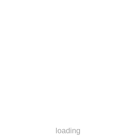
AD1017
Mã SP: AD1017
loading